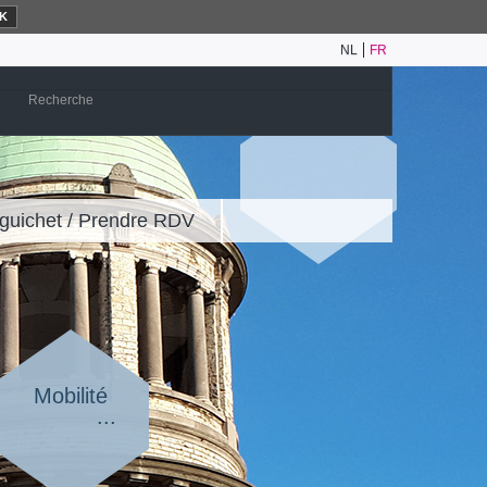
K
NL
FR
guichet / Prendre RDV
Mobilité
...