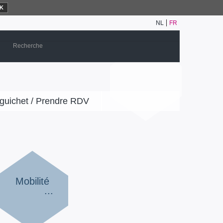
K
NL
FR
guichet / Prendre RDV
Mobilité
...