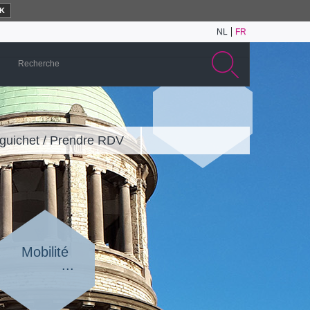
K
NL
FR
guichet / Prendre RDV
Mobilité
...