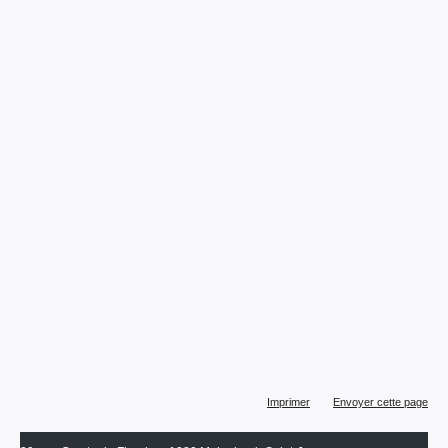
Actions
Imprimer
Envoyer cette page
sur
le