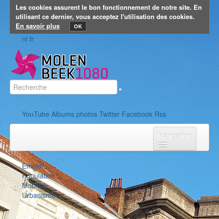
Les cookies assurent le bon fonctionnement de notre site. En
utilisant ce dernier, vous acceptez l'utilisation des cookies.
En savoir plus
OK
nl
fr
YouTube
Albums photos
Twitter
Facebook
Rss
Navigation
Accueil
Vie politique
Emploi
...
Population
...
Vie politique
Mobilité
...
Urbanisme
...
Collège
Conseil