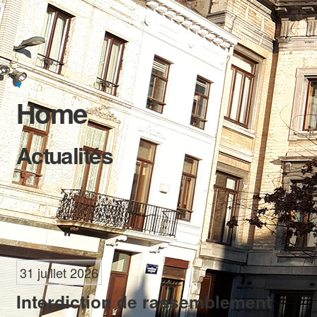
Déclaration de politique communale 2024-2030 et 2018-2024
Budgets communaux et comptes annuels
Transparence
▼
Rapports annuels du Collège sur l'Administration et la situation de
Home
la Commune
Élections
Actualités
31 juillet 2026
Interdiction de rassemblement