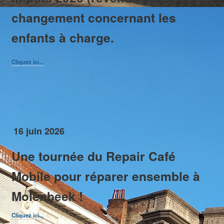
changement concernant les
Marchés / Braderies / Brocantes
Molenbeek en chiffres
enfants à charge.
Molenbeek en images
Patrimoine
Plans
Cliquez ici...
Promenades
Tourisme
16 juin 2026
Une tournée du Repair Café
Mobile pour réparer ensemble à
Molenbeek !
Cliquez ici...