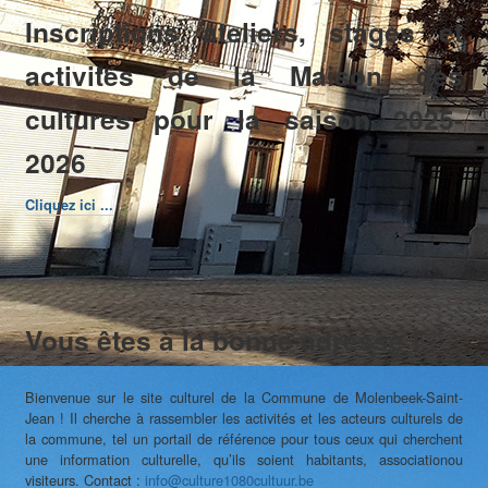
Inscriptions ateliers, stages et
activités de la Maison des
cultures pour la saison 2025-
2026
Cliquez ici ...
Vous êtes à la bonne adresse !
Bienvenue sur le site culturel de la Commune de Molenbeek-Saint-
Jean ! Il cherche à rassembler les activités et les acteurs culturels de
la commune, tel un portail de référence pour tous ceux qui cherchent
une information culturelle, qu’ils soient habitants, associationou
visiteurs. Contact :
info@culture1080cultuur.be