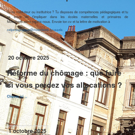
Tu es instituteur ou institutrice ? Tu disposes de compétences pédagogiques et tu
as envie de t’impliquer dans les écoles maternelles et primaires de
Molenbeek,alors rejoins-nous. Envoie ton cv et ta lettre de motivation à
celpedagogique@molenbeek.brussels
20 octobre 2025
Réforme du chômage : que faire
si vous perdez vos allocations ?
Cliquez ici ...
Cette rubrique contient toutes les publications communales telles que le
1 octobre 2025
"Molenbeek Info", le journal communal édité à 38.000 exemplaires et