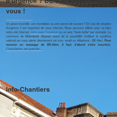
d'urgence ? BE-Alert: inscrivez-
vous !
E-guichet / Prendre RDV
Actualités
Un grave incendie, une inondation ou une panne de courant ? En cas de situation
d'urgence, il est important de vous informer. Nous pouvons utiliser pour ce faire
notre site Internet,
notre page Facebook
ou un avis "toute boîte" par exemple. La
commune de Molenbeek dispose aussi de la possibilité d’utiliser le système
national qui vous alerte directement via sms, email ou téléphone : BE-Alert.
Pour
recevoir un message de BE-Alert, il faut d’abord s’être inscrit(e).
L’inscription est gratuite ...
Info-Chantiers
A