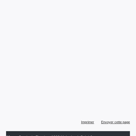
Actions
Imprimer
Envoyer cette page
sur
le