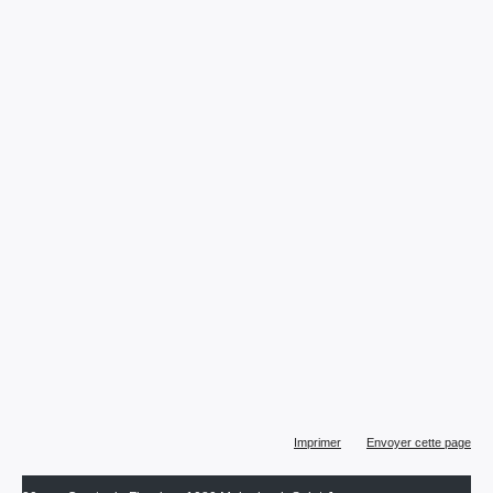
Actions
Imprimer
Envoyer cette page
sur
le