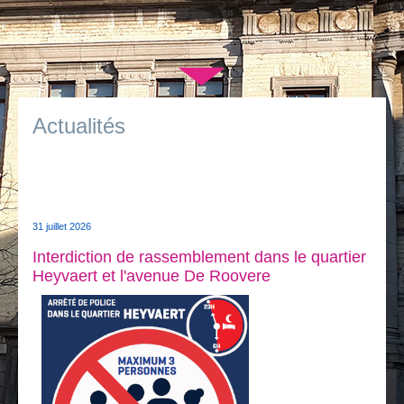
Je vis
Je visite
▼
Publications
Actualités
Actualités
E-guichet / Prendre RDV
Actualités
31 juillet 2026
Interdiction de rassemblement dans le quartier
Heyvaert et l'avenue De Roovere