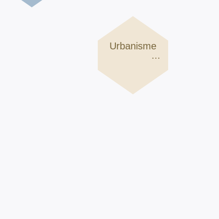
Urbanisme
...