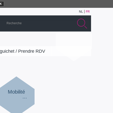
K
NL
FR
guichet / Prendre RDV
Mobilité
...