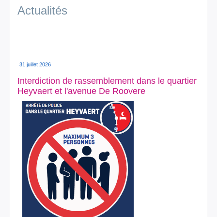
Je vis
Actualités
Je visite
Publications
Actualités
31 juillet 2026
Interdiction de rassemblement dans le quartier
E-guichet / Prendre RDV
Heyvaert et l'avenue De Roovere
Actualités